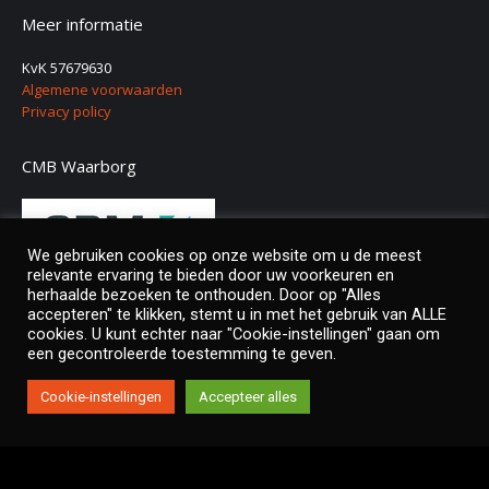
Meer informatie
KvK 57679630
Algemene voorwaarden
Privacy policy
CMB Waarborg
We gebruiken cookies op onze website om u de meest
relevante ervaring te bieden door uw voorkeuren en
herhaalde bezoeken te onthouden. Door op "Alles
Deel ons
accepteren" te klikken, stemt u in met het gebruik van ALLE
cookies. U kunt echter naar "Cookie-instellingen" gaan om
een gecontroleerde toestemming te geven.
Cookie-instellingen
Accepteer alles
Copyright © Twinside