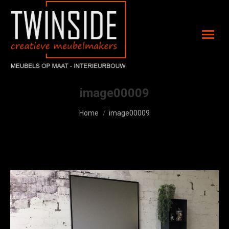
image00009
Je bent hier:
Home
image00009