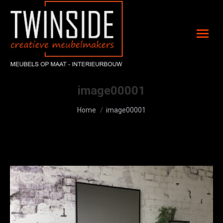
image00001
Je bent hier:
Home
image00001