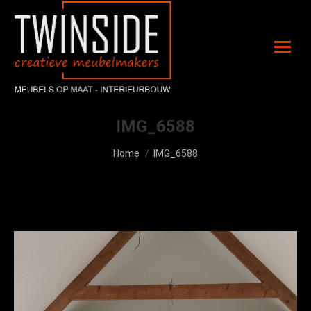
IMG_6588
Je bent hier:
Home
IMG_6588