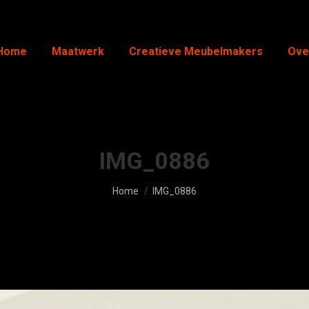
Home
Maatwerk
Creatieve Meubelmakers
Ove
IMG_0886
Je bent hier:
Home
IMG_0886