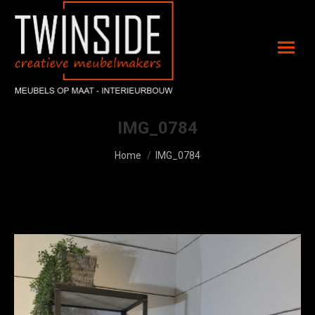
IMG_0784
Je bent hier:
Home
IMG_0784